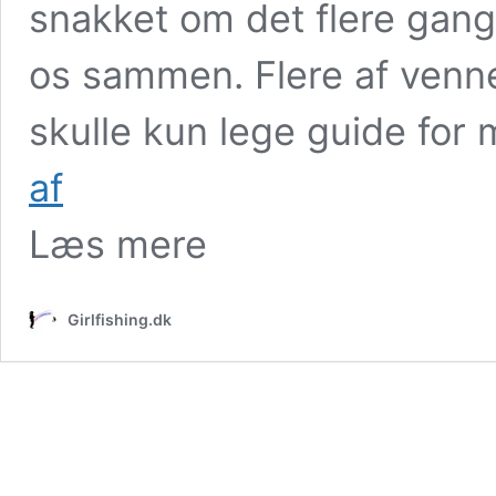
snakket om det flere gange
os sammen. Flere af venne
skulle kun lege guide for
Fiskeri
af
og
gode
Læs mere
venner:
Kærshovedgård
Put
and
Girlfishing.dk
Take
06.03.2021