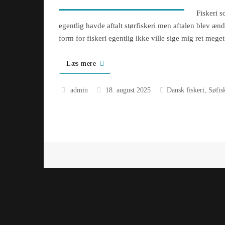
Fiskeri s
egentlig havde aftalt størfiskeri men aftalen blev ændr
form for fiskeri egentlig ikke ville sige mig ret mege
Læs mere
admin
18. august 2025
Dansk fiskeri
,
Søfis