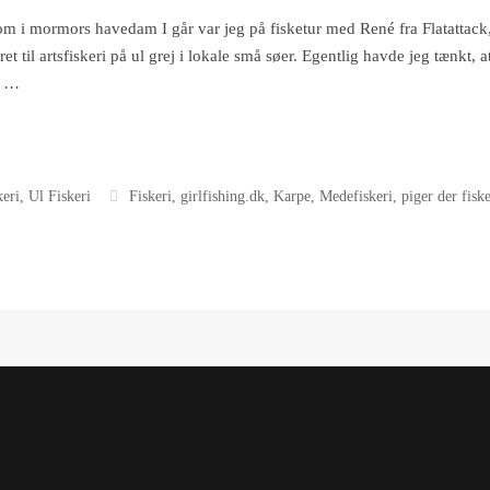
om i mormors havedam I går var jeg på fisketur med René fra Flatattack
et til artsfiskeri på ul grej i lokale små søer. Egentlig havde jeg tænkt, 
t …
keri
,
Ul Fiskeri
Fiskeri
,
girlfishing.dk
,
Karpe
,
Medefiskeri
,
piger der fiske