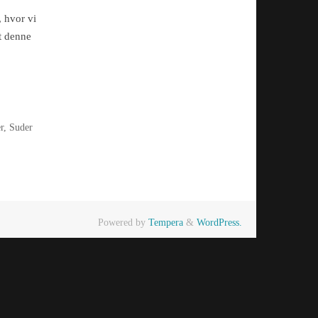
, hvor vi
at denne
r
,
Suder
Powered by
Tempera
&
WordPress.