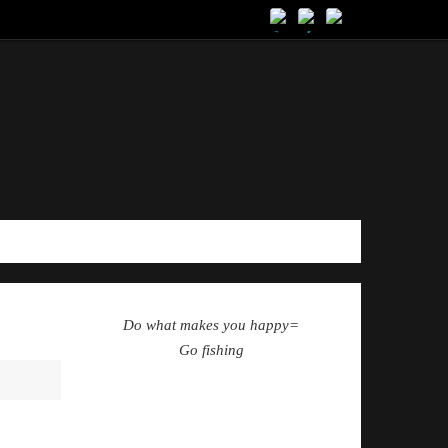
Do what makes you happy=
Go fishing