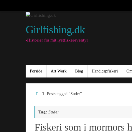
Skip
to
content
Girlfishing.dk
-Historier fra mit lystfiskereventyr
Skip
Forside
Art Work
Blog
Handicapfiskeri
Om
to
content
Home
Posts tagged "Suder"
Tag:
Suder
Fiskeri som i mormors 