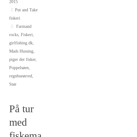
2015
Put and Take
fiskeri
Farmand
rocks
,
Fiskeri
,
girlfishing.dk
,
Mads Hussing
,
piger der fisker
,
Poppelsøen
,
regnbueørred
,
Stør
På tur
med
fiskema