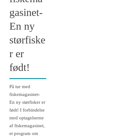
gasinet-
En ny
størfiske
r er
født!
På tur med
fiskemagasinet-
En ny størfisker er
født! I forbindelse
med optagelserne
af fiskemagasinet,
et program om