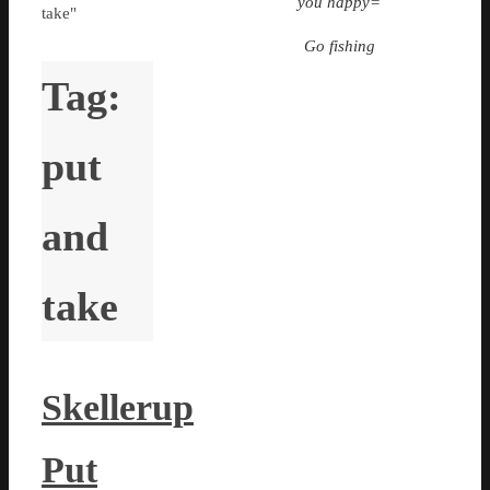
you happy=
take"
Go fishing
Tag:
put
and
take
Skellerup
Put