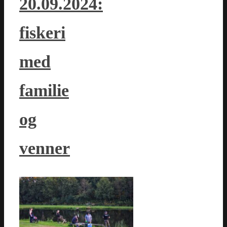
20.09.2024:
fiskeri
med
familie
og
venner