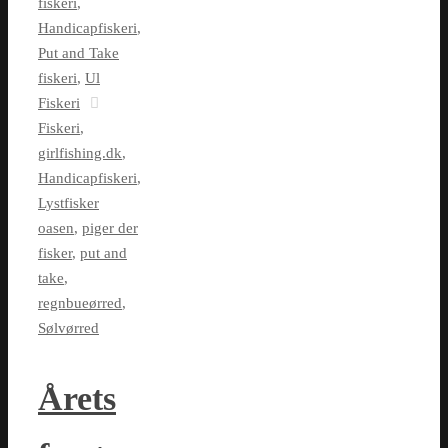
fiskeri
,
Handicapfiskeri
,
Put and Take
fiskeri
,
Ul
Fiskeri
Fiskeri
,
girlfishing.dk
,
Handicapfiskeri
,
Lystfisker
oasen
,
piger der
fisker
,
put and
take
,
regnbueørred
,
Sølvørred
Årets