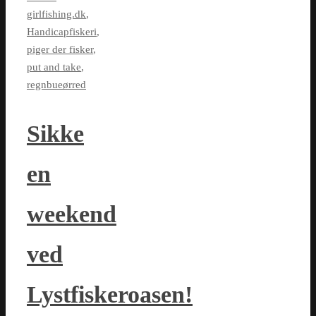
girlfishing.dk
,
Handicapfiskeri
,
piger der fisker
,
put and take
,
regnbueørred
Sikke
en
weekend
ved
Lystfiskeroasen!