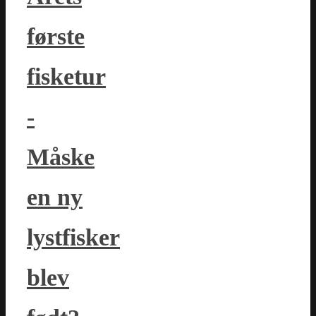
første
fisketur
-
Måske
en ny
lystfisker
blev