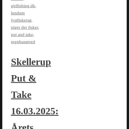
girlfishing.dk
,
lundum
lystfiskersø
,
piger der fisker
,
put and take
,
regnbueørred
Skellerup
Put &
Take
16.03.2025:
Årets