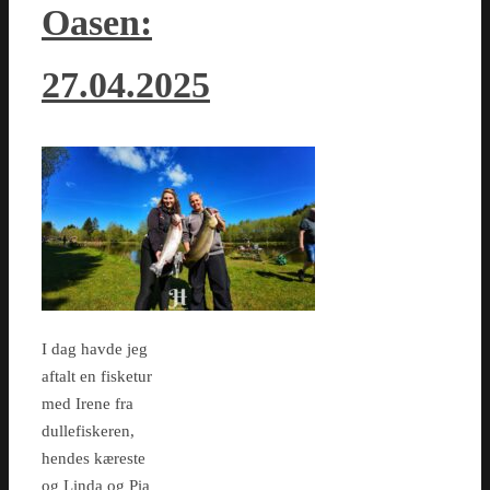
Oasen:
27.04.2025
I dag havde jeg
aftalt en fisketur
med Irene fra
dullefiskeren,
hendes kæreste
og Linda og Pia