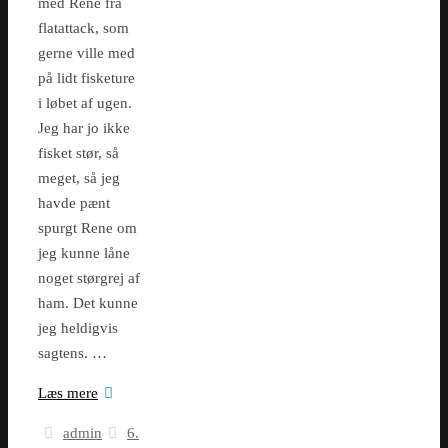
med Rene fra
flatattack, som
gerne ville med
på lidt fisketure
i løbet af ugen.
Jeg har jo ikke
fisket stør, så
meget, så jeg
havde pænt
spurgt Rene om
jeg kunne låne
noget størgrej af
ham. Det kunne
jeg heldigvis
sagtens. …
Læs mere
admin
6.