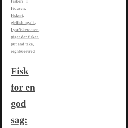
Fiskeri
Fidusen
,
Fiskeri
,
girlfishing.dk
,
Lystfiskeroasen
,
piger der fisker
,
put and take
,
regnbueørred
Fisk
for en
god
sag: