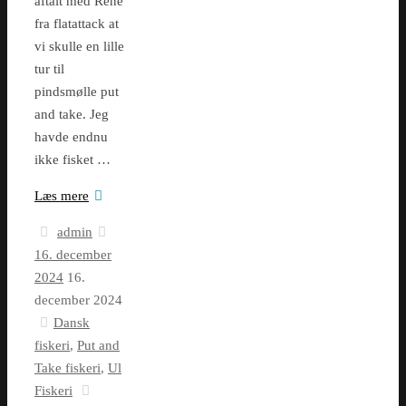
aftalt med René
fra flatattack at
vi skulle en lille
tur til
pindsmølle put
and take. Jeg
havde endnu
ikke fisket …
Læs mere
admin
16. december
2024
16.
december 2024
Dansk
fiskeri
,
Put and
Take fiskeri
,
Ul
Fiskeri