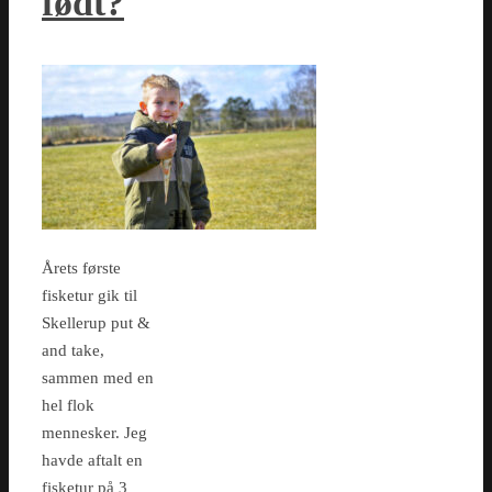
født?
Årets første
fisketur gik til
Skellerup put &
and take,
sammen med en
hel flok
mennesker. Jeg
havde aftalt en
fisketur på 3