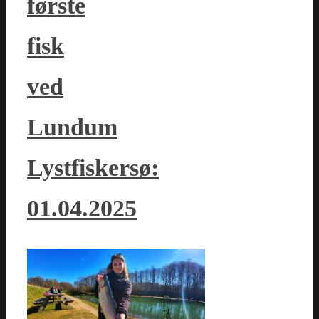
første
fisk
ved
Lundum
Lystfiskersø:
01.04.2025