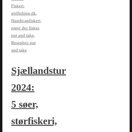
Fiskeri
,
girlfishing.dk
,
Handicapfiskeri
,
piger der fisker
,
put and take
,
Resenbro put
and take
Sjællandstur
2024:
5 søer,
størfiskeri,