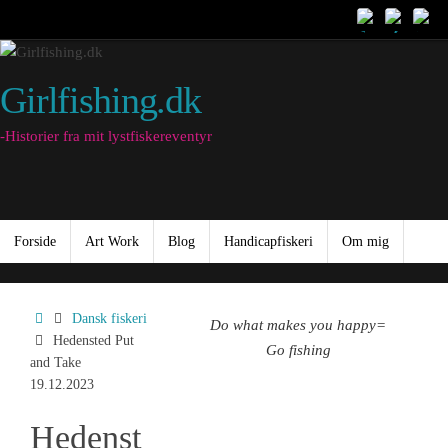
Skip
to
content
Girlfishing.dk
-Historier fra mit lystfiskereventyr
Skip
Forside
Art Work
Blog
Handicapfiskeri
Om mig
to
content
Home
Dansk fiskeri
Do what makes you happy=
Hedensted Put
Go fishing
and Take
19.12.2023
Hedenst