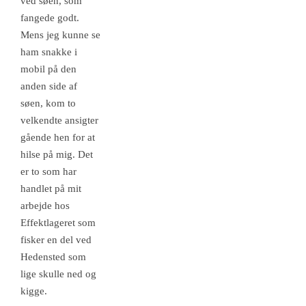
ved søen, som
fangede godt.
Mens jeg kunne se
ham snakke i
mobil på den
anden side af
søen, kom to
velkendte ansigter
gående hen for at
hilse på mig. Det
er to som har
handlet på mit
arbejde hos
Effektlageret som
fisker en del ved
Hedensted som
lige skulle ned og
kigge.