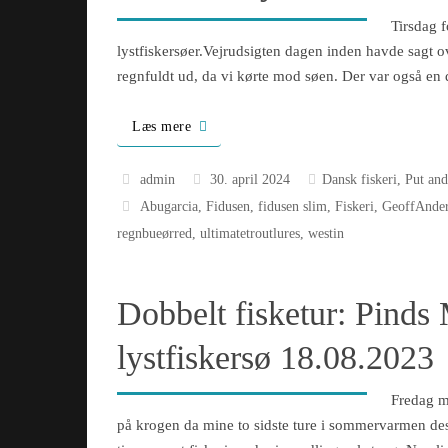
Tirsdag 
lystfiskersøer.Vejrudsigten dagen inden havde sagt 
regnfuldt ud, da vi kørte mod søen. Der var også en
Læs mere
admin
30. april 2024
Dansk fiskeri
,
Put and
Abugarcia
,
Fidusen
,
fidusen slim
,
Fiskeri
,
GeoffAnde
regnbueørred
,
ultimatetroutlures
,
westin
Dobbelt fisketur: Pinds
lystfiskersø 18.08.2023
Fredag mo
på krogen da mine to sidste ture i sommervarmen desv