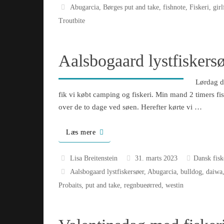
Abugarcia
,
Børges put and take
,
fishnote
,
Fiskeri
,
gir
Troutbite
Aalsbogaard lystfiskers
Lørdag de
fik vi købt camping og fiskeri. Min mand 2 timers fis
over de to dage ved søen. Herefter kørte vi …
Læs mere
Lisa Breitenstein
31. marts 2023
Dansk fisk
Aalsbogaard lystfiskersøer
,
Abugarcia
,
bulldog
,
daiwa
Probaits
,
put and take
,
regnbueørred
,
westin