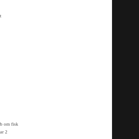
t
,
åb om fisk
ar 2