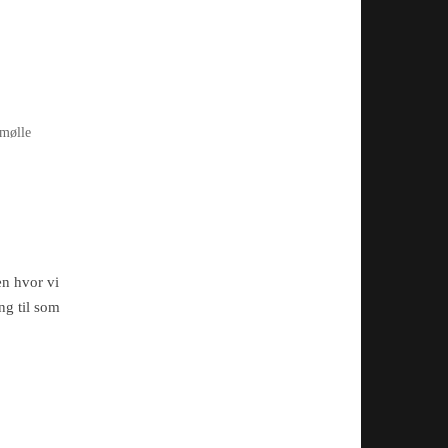
 mølle
en hvor vi
ng til som