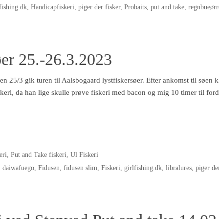
lfishing.dk
,
Handicapfiskeri
,
piger der fisker
,
Probaits
,
put and take
,
regnbueørr
øer 25.-26.3.2023
n 25/3 gik turen til Aalsbogaard lystfiskersøer. Efter ankomst til søen kl 
keri, da han lige skulle prøve fiskeri med bacon og mig 10 timer til for
eri
,
Put and Take fiskeri
,
Ul Fiskeri
,
daiwafuego
,
Fidusen
,
fidusen slim
,
Fiskeri
,
girlfishing.dk
,
libralures
,
piger de