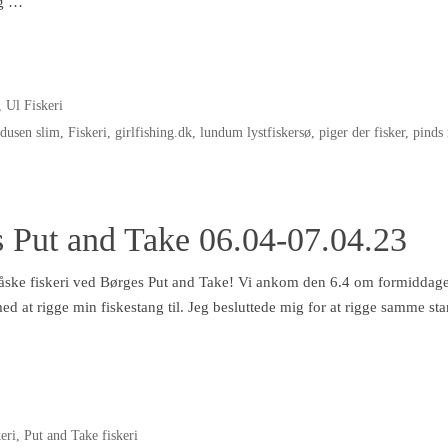
ig …
,
Ul Fiskeri
idusen slim
,
Fiskeri
,
girlfishing.dk
,
lundum lystfiskersø
,
piger der fisker
,
pinds
s Put and Take 06.04-07.04.23
 påske fiskeri ved Børges Put and Take! Vi ankom den 6.4 om formiddag
d at rigge min fiskestang til. Jeg besluttede mig for at rigge samme sta
eri
,
Put and Take fiskeri