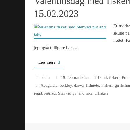
Valentinsdag med fisker
15.02.2023
Et stykke
skulle pa
nettet, 
jeg også tidligere har …
Læs mere
admin
19. februar 2023
Dansk fiskeri
,
Put 
Abugarcia
,
berkley
,
daiwa
,
fishnote
,
Fiskeri
,
girlfishi
regnbueørred
,
Stenvad put and take
,
ulfiskeri