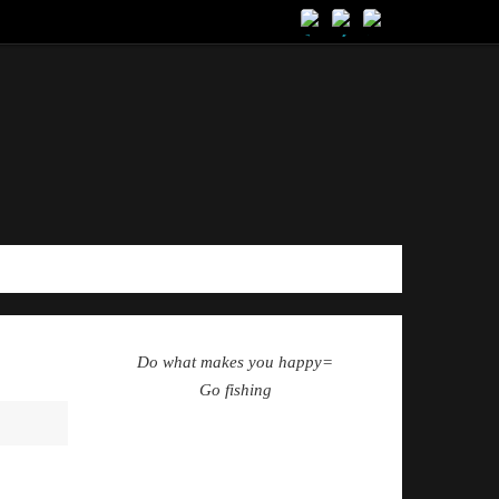
Do what makes you happy=
Go fishing