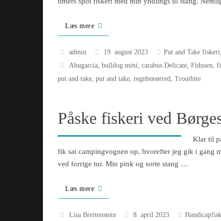
timers spot fiskeri med min yndlings ul stang. Neml
Læs mere
admin
19. august 2023
Put and Take fiskeri
Abugarcia
,
bulldog mini
,
carabus Delicate
,
Fidusen
,
f
put and take
,
put and take
,
regnbueørred
,
Troutbite
Påske fiskeri ved Børge
Klar til
fik sat campingvognen op, hvorefter jeg gik i gang me
ved forrige tur. Min pink og sorte stang …
Læs mere
Lisa Breitenstein
8. april 2023
Handicapfisk