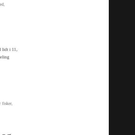
ed
,
lidt i 11,
deling
r fisker
,