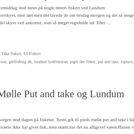
formiddag stod turen på nogle timers fiskeri ved Lundum
overskyet, men tørt men det lavede de om tirsdag morgen og det så mege
 del skyer ved ankomst, som så meget regnfulde ud. Efter …
 Take fiskeri
,
Ul Fiskeri
rson
,
girlfishing.dk
,
lundum lystfiskersø
,
piger der fisker
,
put and take
,
rapture
 Mølle Put and take og Lundum
rgen stod dagen på fisketur. Turen gik til pinds mølle put and take i h
ærre ikke har givet fisk, men skønt har det nu alligevel været.Planen v