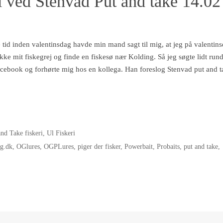
i ved Stenvad Put and take 14.02
 tid inden valentinsdag havde min mand sagt til mig, at jeg på valentin
kke mit fiskegrej og finde en fiskesø nær Kolding. Så jeg søgte lidt rund
Facebook og forhørte mig hos en kollega. Han foreslog Stenvad put and 
and Take fiskeri
,
Ul Fiskeri
ng.dk
,
OGlures
,
OGPLures
,
piger der fisker
,
Powerbait
,
Probaits
,
put and take
,