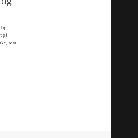
 og
sdag
t på
take, som