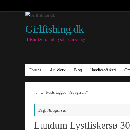
Skip
to
content
Girlfishing.dk
-Historier fra mit lystfiskereventyr
Skip
Forside
Art Work
Blog
Handicapfiskeri
Om
to
content
Home
Posts tagged "Abugarcia"
Tag:
Abugarcia
Lundum Lystfiskersø 30.